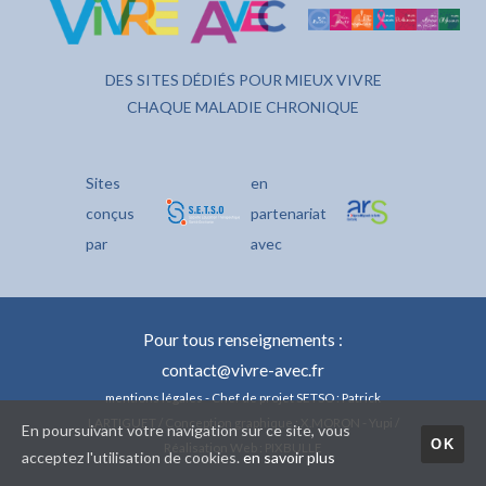
DES SITES DÉDIÉS POUR MIEUX VIVRE
CHAQUE MALADIE CHRONIQUE
Sites
en
conçus
partenariat
par
avec
Pour tous renseignements :
contact@vivre-avec.fr
mentions légales
- Chef de projet SETSO : Patrick
LARTIGUET / Conception graphique : X.MORON - Yupi /
En poursuivant votre navigation sur ce site, vous
OK
Réalisation Web : PIXBULLE
acceptez l'utilisation de cookies.
en savoir plus