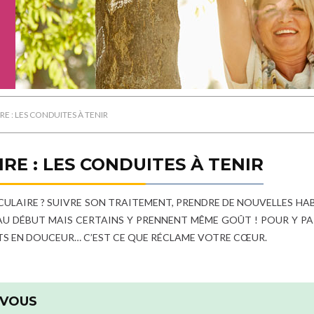
E : LES CONDUITES À TENIR
E : LES CONDUITES À TENIR
LAIRE ? SUIVRE SON TRAITEMENT, PRENDRE DE NOUVELLES HA
E AU DÉBUT MAIS CERTAINS Y PRENNENT MÊME GOÛT ! POUR Y PA
TS EN DOUCEUR… C’EST CE QUE RÉCLAME VOTRE CŒUR.
 VOUS