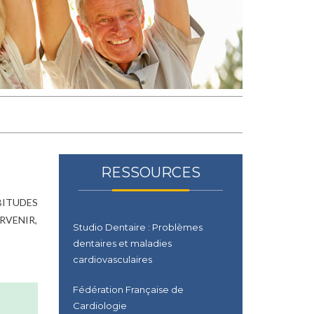
RESSOURCES
BITUDES
RVENIR,
Studio Dentaire : Problèmes
dentaires et maladies
cardiovasculaires
Fédération Française de
Cardiologie