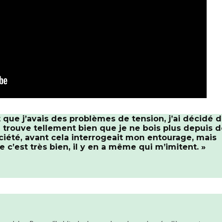
 MALADIES
COMPRENDRE LE
L’ÉDUCA
AIRES
TRAITEMENT
THÉRAPEU
 que j’avais des problèmes de tension, j’ai décidé 
n trouve tellement bien que je ne bois plus depuis 
ciété, avant cela interrogeait mon entourage, mais
e c’est très bien, il y en a même qui m’imitent. »