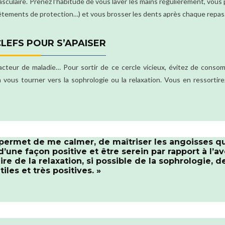
sculaire. Prenez l’habitude de vous laver les mains régulièrement, vous
 vêtements de protection…) et vous brosser les dents après chaque repas
LEFS POUR S’APAISER
facteur de maladie… Pour sortir de ce cercle vicieux, évitez de cons
 vous tourner vers la sophrologie ou la relaxation. Vous en ressortire
 permet de me calmer, de maîtriser les angoisses q
d’une façon positive et être serein par rapport à l’av
ire de la relaxation, si possible de la sophrologie, d
les et très positives. »