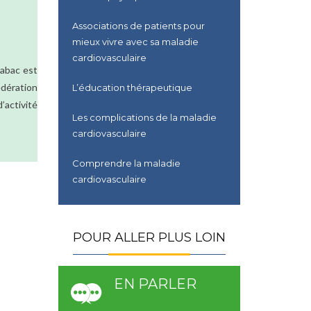
Associations de patients pour
mieux vivre avec sa maladie
cardiovasculaire
tabac est
édération
L’éducation thérapeutique
’activité
Les complications de la maladie
cardiovasculaire
Comprendre la maladie
cardiovasculaire
POUR ALLER PLUS LOIN
EN PARLER