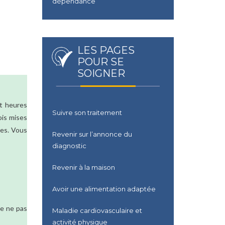
dépendance
LES PAGES
POUR SE
SOIGNER
et heures
Suivre son traitement
ois mises
ces. Vous
Revenir sur l’annonce du
diagnostic
Revenir à la maison
Avoir une alimentation adaptée
de ne pas
Maladie cardiovasculaire et
activité physique