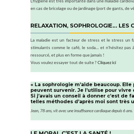
L’hygiène est très importante dans une maladie cardiova
en cas de bricolage ou de jardinage (port de gants, de
RELAXATION, SOPHROLOGIE… LES C
La maladie est un facteur de stress et le stress un 
stimulants comme le café, le soda… et n’hésitez pas à
ressourcé, et plus en forme que jamais !
Vous voulez essayer tout de suite ?
Cliquez ici
« La sophrologie m’aide beaucoup. Elle
peuvent survenir. Je l’utilise pour vivre 
Si j’avais un conseil à donner c’est de fa
telles méthodes d’après moi sont très uti
Jean, 78 ans, vit avec une insuffisance cardiaque depuis 6 ans.
LE MORAL C’EST LA SANTÉ !