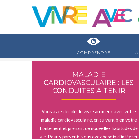
COMPRENDRE
A
MALADIE
CARDIOVASCULAIRE : LES
CONDUITES À TENIR
Vous avez décidé de vivre au mieux avec votre
maladie cardiovasculaire, en suivant bien votre
traitement et prenant de nouvelles habitudes de
vie. Pour y parvenir, vous avez besoin d'intégrer