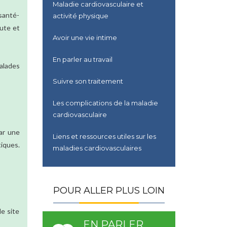
Maladie cardiovasculaire et
 santé-
activité physique
ute et
Avoir une vie intime
En parler au travail
alades
Suivre son traitement
Les complications de la maladie
cardiovasculaire
ar une
Liens et ressources utiles sur les
iques.
maladies cardiovasculaires
POUR ALLER PLUS LOIN
e site
EN PARLER