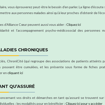
ire, vous éprouverez peut-être le besoin d’en parler. La ligne d’écoute
ettre aux personnes malades ainsi qu’à leur proches d’obtenir de l’éco
es d’Alliance Cœur peuvent aussi vous aider :
Cliquez ici
 solidarité et l’accompagnement psycho-médicosocial des personnes m
ALADIES CHRONIQUES
ciés, ChroniCité (qui regroupe des associations de patients atteints p
es pouvant être cumulées, et les présente sous forme de fiches prat
er en
cliquant ici
ANT QU’ASSURÉ
concernant vos droits et démarches en tant qu’assuré se trouvent sur l
viduelles : les modalités pour en bénéficier :
Cliquez ici pour y accéder