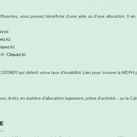
ffisantes, vous pouvez bénéficier d’une aide ou d’une allocation. Il en
z ici
ez ici
,
iquez ici
H) :
Cliquez ici
 COTOREP)
qui définit votre taux d’invalidité. Lien pour trouver la MDPH
vos droits en matière d’allocation logement, prime d’activité… ou la Ca
NE