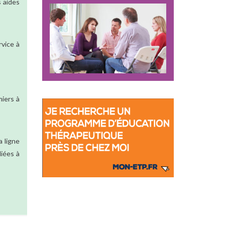
s aides
rvice à
miers à
 ligne
liées à