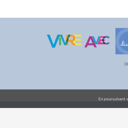
D
En poursuivant vo
mentions légales
- Che