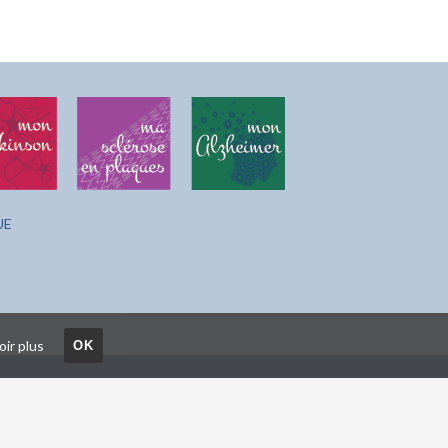
UE
oir plus
OK
lisation Web : PIXBULLE