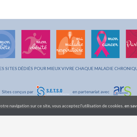
ES SITES DÉDIÉS POUR MIEUX VIVRE CHAQUE MALADIE CHRONIQ
Sites conçus par
en partenariat avec
tre navigation sur ce site, vous acceptez l'utilisation de cookies.
en sav
Pour tous renseignements :
contact@vivre-avec.fr
f de projet SETSO : Patrick LARTIGUET / Conception graphique : X.MORON - Yupi / Réa