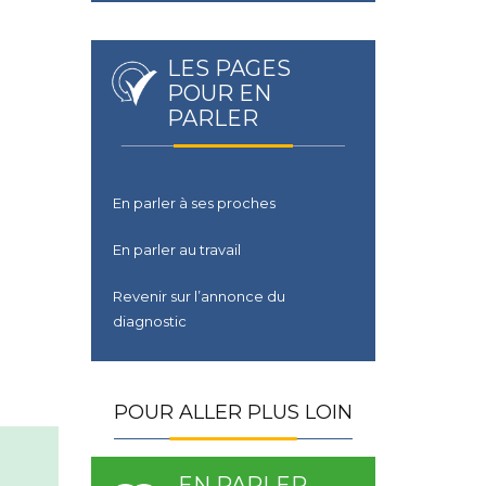
LES PAGES
POUR EN
PARLER
En parler à ses proches
En parler au travail
Revenir sur l’annonce du
diagnostic
POUR ALLER PLUS LOIN
EN PARLER