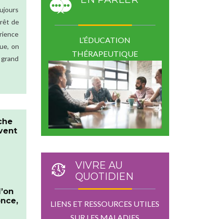
oujours
érêt de
rience
L’ÉDUCATION
ue, on
THÉRAPEUTIQUE
n grand
che
vent
VIVRE AU
QUOTIDIEN
l’on
once,
LIENS ET RESSOURCES UTILES
SUR LES MALADIES