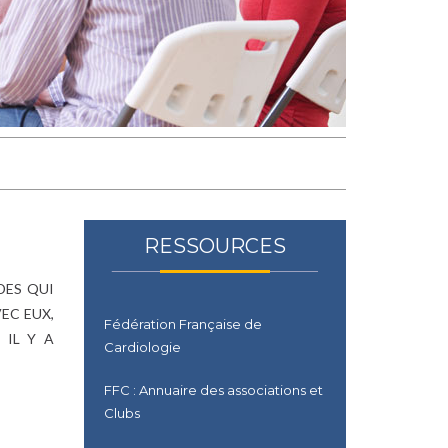
RESSOURCES
DES QUI
EC EUX,
Fédération Française de
IL Y A
Cardiologie
FFC : Annuaire des associations et
Clubs