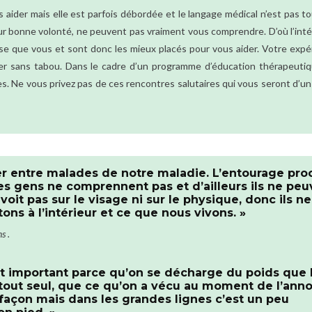
s aider mais elle est parfois débordée et le langage médical n’est pas t
eur bonne volonté, ne peuvent pas vraiment vous comprendre. D’où l’int
se que vous et sont donc les mieux placés pour vous aider. Votre expé
r sans tabou. Dans le cadre d’un programme d’éducation thérapeutiq
s. Ne vous privez pas de ces rencontres salutaires qui vous seront d’u
ler entre malades de notre maladie. L’entourage pro
es gens ne comprennent pas et d’ailleurs ils ne peu
it pas sur le visage ni sur le physique, donc ils ne
s à l’intérieur et ce que nous vivons. »
s .
st important parce qu’on se décharge du poids que 
 tout seul, que ce qu’on a vécu au moment de l’ann
 façon mais dans les grandes lignes c’est un peu